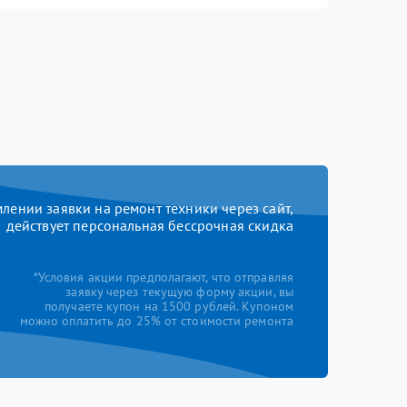
Заказать
500 рублей
Заказать
500 рублей
Заказать
550 рублей
Заказать
700 рублей
Заказать
600 рублей
ении заявки на ремонт техники через сайт,
действует персональная бессрочная скидка
*Условия акции предполагают, что отправляя
заявку через текущую форму акции, вы
получаете купон на 1500 рублей. Купоном
можно оплатить до 25% от стоимости ремонта