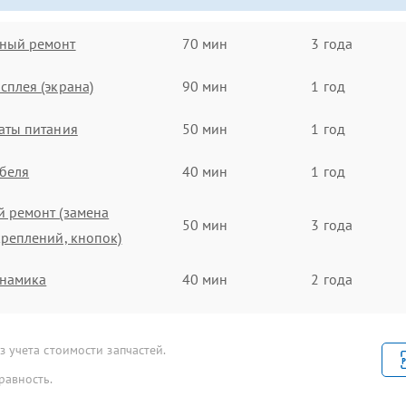
ный ремонт
70 мин
3 года
сплея (экрана)
90 мин
1 год
аты питания
50 мин
1 год
беля
40 мин
1 год
 ремонт (замена
50 мин
3 года
креплений, кнопок)
инамика
40 мин
2 года
икрофона
30 мин
2 года
 учета стоимости запчастей.
роскопа
90 мин
1 год
равность.