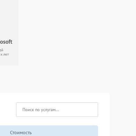
osoft
ей
3х лет
Стоимость