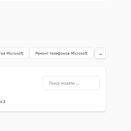
→
ов Microsoft
Ремонт телефонов Microsoft
Ремонт клавиату
s 2